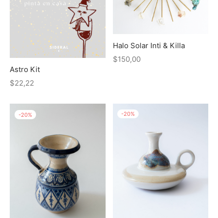
eras
das
Halo Solar Inti & Killa
$
150,00
Astro Kit
$
22,22
-
20
%
-
20
%