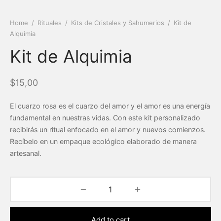
Home
/
Rituales
/
Kits de Cristales y Sahumerios
/
Kit de
Alquimia
Kit de Alquimia
$
15,00
El cuarzo rosa es el cuarzo del amor y el amor es una energía
fundamental en nuestras vidas. Con este kit personalizado
recibirás un ritual enfocado en el amor y nuevos comienzos.
Recíbelo en un empaque ecológico elaborado de manera
artesanal.
Add to cart