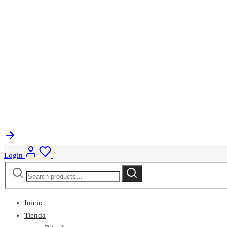
Login
Search
Search
for:
Inicio
Tienda