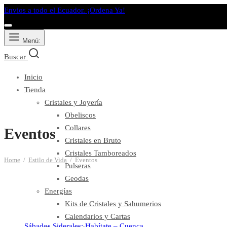
Envios a todo el Ecuador. ¡Ordena Ya!
Menú:
Buscar
Inicio
Tienda
Cristales y Joyería
Obeliscos
Collares
Eventos
Cristales en Bruto
Cristales Tamboreados
Home
/
Estilo de Vida
/
Eventos
Pulseras
Geodas
Energías
Kits de Cristales y Sahumerios
Calendarios y Cartas
Sábados Siderales: Habítate – Cuenca