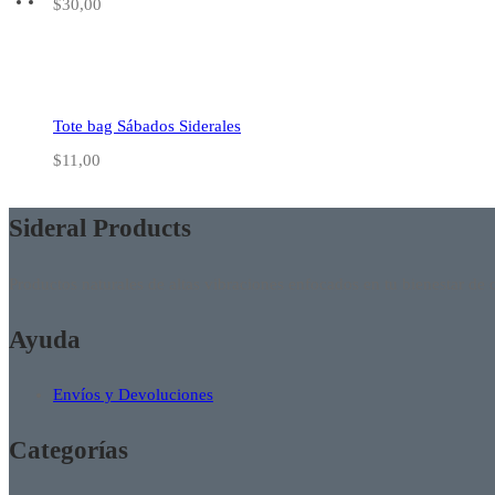
$
30,00
Tote bag Sábados Siderales
$
11,00
Sideral Products
Productos naturales de altas vibraciones enfocados en tu bienestar de
Ayuda
Envíos y Devoluciones
Categorías