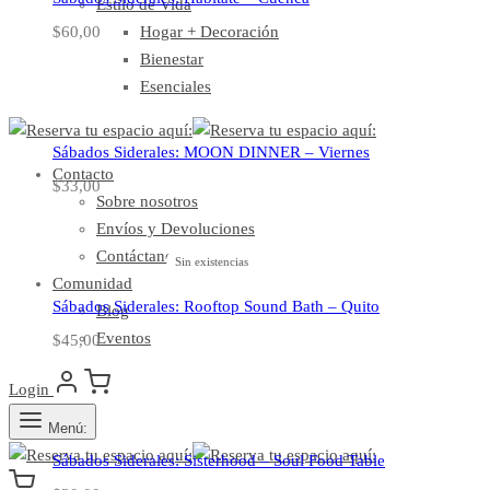
Estilo de Vida
Hogar + Decoración
$
60,00
Bienestar
Esenciales
Sábados Siderales: MOON DINNER – Viernes
Contacto
$
33,00
Sobre nosotros
Envíos y Devoluciones
Contáctanos
Sin existencias
Comunidad
Sábados Siderales: Rooftop Sound Bath – Quito
Blog
Eventos
$
45,00
Login
Menú:
Sábados Siderales: Sisterhood – Soul Food Table