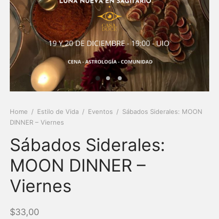
eras
das
Home
/
Estilo de Vida
/
Eventos
/
Sábados Siderales: MOON
DINNER – Viernes
Sábados Siderales:
MOON DINNER –
Viernes
$
33,00