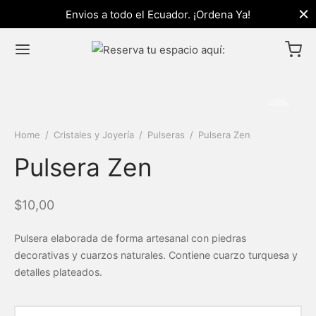
Envios a todo el Ecuador. ¡Ordena Ya!
Home
/
Cristales y Joyería
/
Pulseras
/
Pulsera Zen
Pulsera Zen
$
10,00
Pulsera elaborada de forma artesanal con piedras
decorativas y cuarzos naturales. Contiene cuarzo turquesa y
detalles plateados.