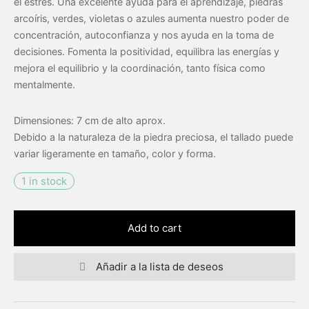
el estrés. Una excelente ayuda para el aprendizaje, piedras
arcoíris, verdes, violetas o azules aumenta nuestro poder de
eras
concentración, autoconfianza y nos ayuda en la toma de
decisiones. Fomenta la positividad, equilibra las energías y
das
mejora el equilibrio y la coordinación, tanto física como
mentalmente.
Dimensiones: 7 cm de alto aprox.
Debido a la naturaleza de la piedra preciosa, el tallado puede
variar ligeramente en tamaño, color y forma.
1 in stock
Add to cart
Añadir a la lista de deseos