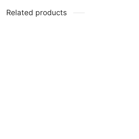
Related products
Capricornio – Kit
$
28,00
Good Vibes Kit