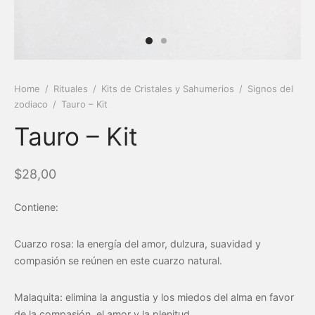
Home
/
Rituales
/
Kits de Cristales y Sahumerios
/
Signos del
zodiaco
/
Tauro – Kit
Tauro – Kit
$
28,00
Contiene:
Cuarzo rosa: la energía del amor, dulzura, suavidad y
compasión se reúnen en este cuarzo natural.
Malaquita: elimina la angustia y los miedos del alma en favor
de la compasión, el amor y la plenitud.