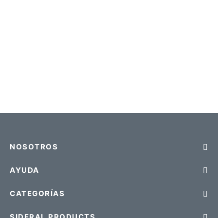
eras
das
NOSOTROS
AYUDA
CATEGORÍAS
SIDERAL PRODUCTS