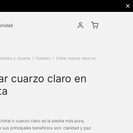
nidad
istales y Joyería
/
Collares
/
Collar cuarzo claro en
ar cuarzo claro en
ta
cristal o cuarzo claro es la piedra más pura,
 sus principales beneficios son: claridad y paz