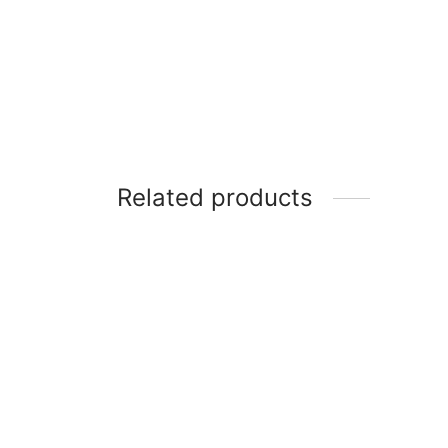
Related products
Cuarzo Cristal Obelisco
Citrin
$
23,00
$
30,0
Labradorita Obelisco