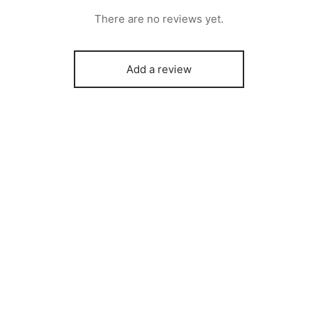
There are no reviews yet.
Add a review
o Obelisco
Ojo de Tigre Obelisco
0
$
30,00