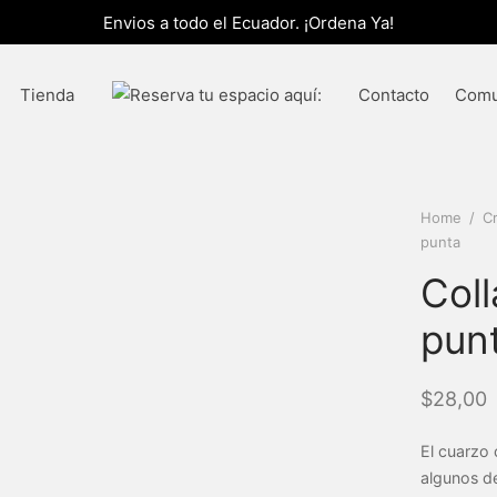
Envios a todo el Ecuador. ¡Ordena Ya!
Tienda
Contacto
Comu
Home
/
Cr
punta
Coll
pun
$
28,00
El cuarzo 
algunos de