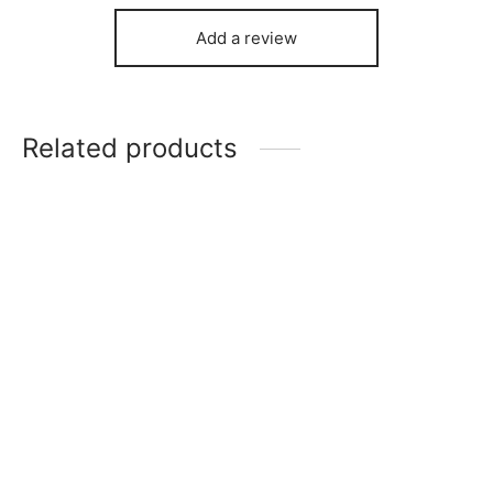
Add a review
Related products
Drusa de amatista
$
19,00
Citrino en bruto