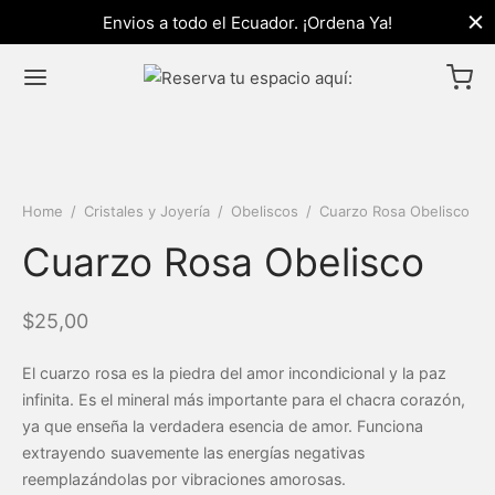
Envios a todo el Ecuador. ¡Ordena Ya!
Home
/
Cristales y Joyería
/
Obeliscos
/
Cuarzo Rosa Obelisco
Atrás
Atrás
Atrás
Atrás
Atrás
Atrás
Cuarzo Rosa Obelisco
NDA
UALES
STALES Y JOYERÍA
ILO DE VIDA
TACTO
UNIDAD
$
25,00
ales
 de Cristales y Sahumerios
iscos
r + Decoración
e Nosotros
El cuarzo rosa es la piedra del amor incondicional y la paz
ales y Joyería
ndarios y Cartas
tales en Bruto
estar
os y Devoluciones
tos
infinita. Es el mineral más importante para el chacra corazón,
ya que enseña la verdadera esencia de amor. Funciona
o de Vida
tales Tamboreados
ciales
áctanos
extrayendo suavemente las energías negativas
reemplazándolas por vibraciones amorosas.
ares