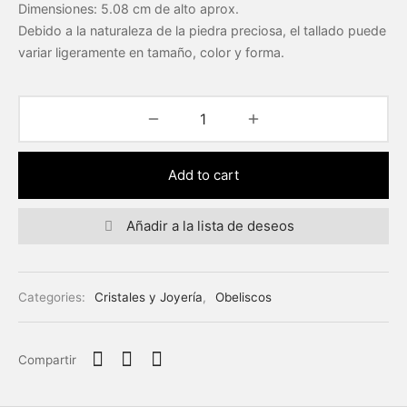
Dimensiones: 5.08 cm de alto aprox.
Debido a la naturaleza de la piedra preciosa, el tallado puede
eras
variar ligeramente en tamaño, color y forma.
das
Add to cart
Añadir a la lista de deseos
Categories:
Cristales y Joyería
,
Obeliscos
Compartir