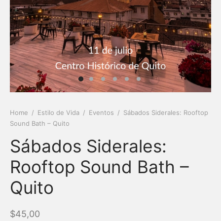
Home
/
Estilo de Vida
/
Eventos
/
Sábados Siderales: Rooftop
Sound Bath – Quito
Sábados Siderales:
Rooftop Sound Bath –
Quito
$
45,00