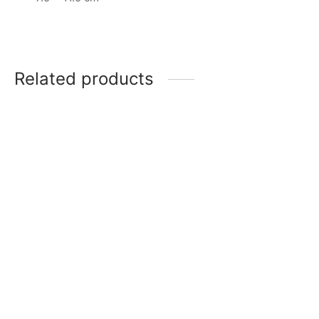
Related products
Leo – Kit
Tauro – Kit
$
28,00
$
28,00
Salvia Love
Libra – Kit
$
16,00
$
28,00