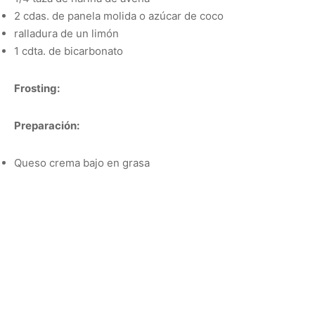
2 cdas. de panela molida o azúcar de coco
ralladura de un limón
1 cdta. de bicarbonato
Frosting:
Preparación:
Queso crema bajo en grasa
Crema de pistacho
Pistacho en trocitos
Frambuesas, o la fruta de tu preferencia
Mezclar en un bowl todos los ingredientes húmedos,
luego los ingredientes secos y batir. Coloca la mezcla en
un recipiente apto para microondas y llevar a cocinar por
por dos minutos. Dejar enfriar, colocar el frosting y servir.